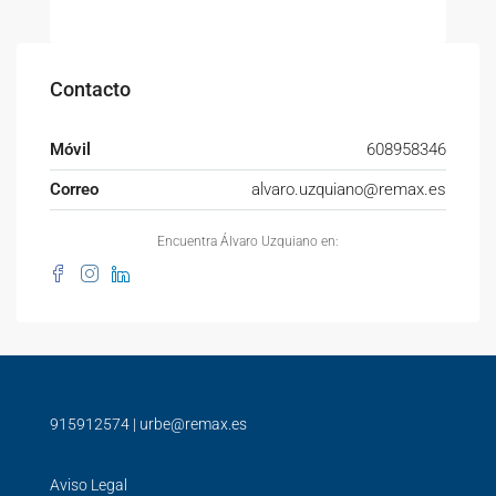
Contacto
Móvil
608958346
Correo
alvaro.uzquiano@remax.es
Encuentra Álvaro Uzquiano en:
915912574
|
urbe@remax.es
Aviso Legal