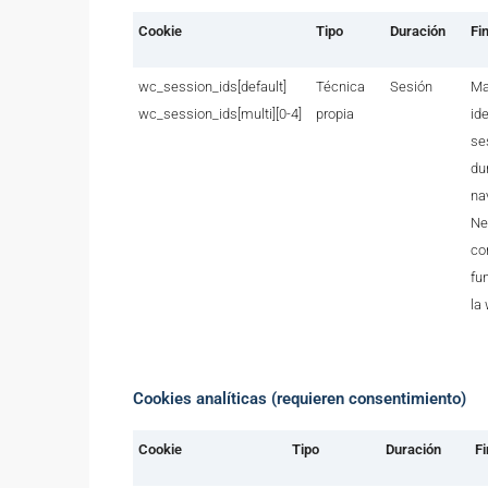
Cookie
Tipo
Duración
Fi
wc_session_ids[default]
Técnica
Sesión
Ma
wc_session_ids[multi][0-4]
propia
id
se
du
na
Ne
co
fu
la
Cookies analíticas (requieren consentimiento)
Cookie
Tipo
Duración
Fi