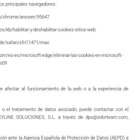
los principales navegadores:
om/chrome/answer/95647
es/kb/habilitar-y-deshabilitar-cookies-sitios-web
ide/safari/sfri11471/mac
com/es-es/microsoft-edge/eliminar-las-cookies-en-microsoft-
e09
 afectar al funcionamiento de la web o a la experiencia de
s o el tratamiento de datos asociado, puede contactar con el
KYLINE SOLUCIONES, S.L. a través de dpo@edorteam.com,
ción ante la Agencia Española de Protección de Datos (AEPD) a