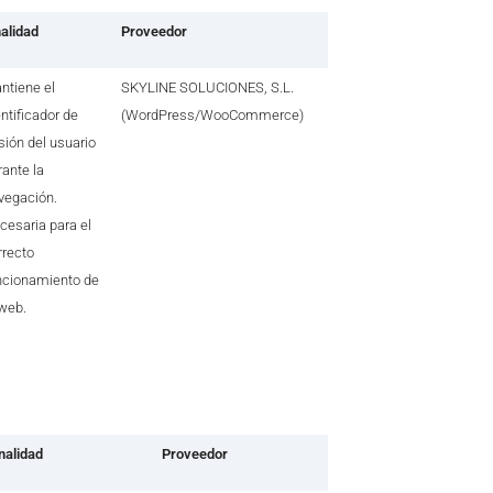
nalidad
Proveedor
ntiene el
SKYLINE SOLUCIONES, S.L.
entificador de
(WordPress/WooCommerce)
sión del usuario
rante la
vegación.
cesaria para el
rrecto
ncionamiento de
 web.
nalidad
Proveedor