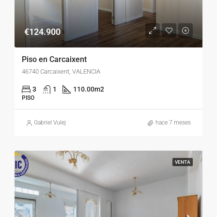
€124.900
Piso en Carcaixent
46740 Carcaixent, VALENCIA
3
1
110.00
m2
PISO
Gabriel Vulej
hace 7 meses
VENTA