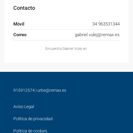
Contacto
Móvil
34 963531344
Correo
gabriel.vulej@remax.es
Encuentra Gabriel Vulej en:
915912574
|
urbe@remax.es
Aviso Legal
Política de privacidad
Política de cookies