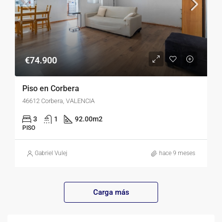
€74.900
Piso en Corbera
46612 Corbera, VALENCIA
3
1
92.00
m2
PISO
Gabriel Vulej
hace 9 meses
Carga más