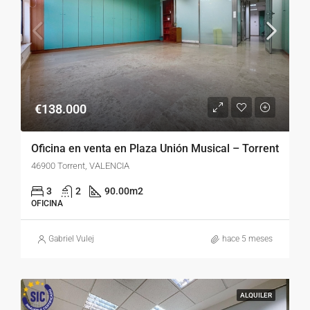
€138.000
Oficina en venta en Plaza Unión Musical – Torrent
46900 Torrent, VALENCIA
3
2
90.00
m2
OFICINA
Gabriel Vulej
hace 5 meses
ALQUILER