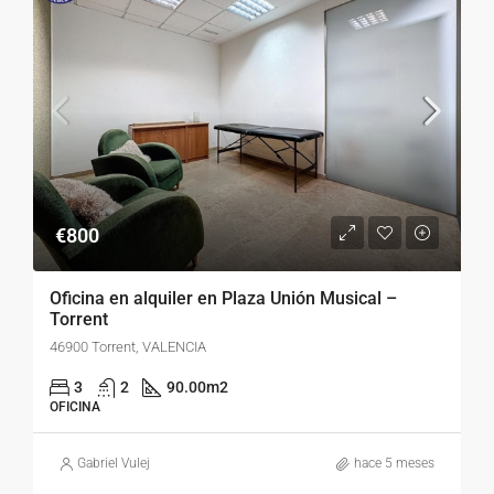
€800
Oficina en alquiler en Plaza Unión Musical –
Torrent
46900 Torrent, VALENCIA
3
2
90.00
m2
OFICINA
Gabriel Vulej
hace 5 meses