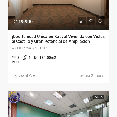
€119.900
¡Oportunidad Única en Xàtiva! Vivienda con Vistas
al Castillo y Gran Potencial de Ampliación
46800 Xativa, VALENCIA
3
1
184.00
m2
PISO
Gabriel Vulej
hace 3 meses
VENTA