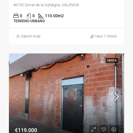
46750 Simat de la Valldigna, VALENCIA
0
0
110.00
m2
TERRENO URBANO
Gabriel Vulej
hace 7 meses
VENTA
€119.000