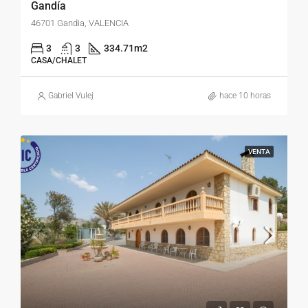
Gandía
46701 Gandia, VALENCIA
3
3
334.71
m2
CASA/CHALET
Gabriel Vulej
hace 10 horas
VENTA