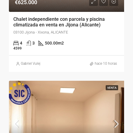
€625.000
Chalet independiente con parcela y piscina
climatizada en venta en Jijona (Alicante)
03100 Jijona - Xixona, ALICANTE
4
3
500.00
m2
4599
Gabriel Vulej
hace 10 horas
VENTA