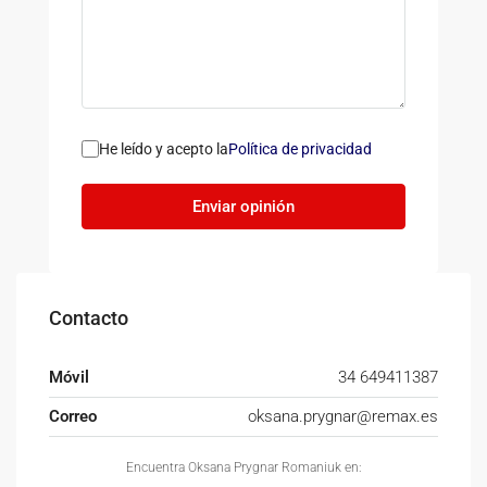
He leído y acepto la
Política de privacidad
Enviar opinión
Contacto
Móvil
34 649411387
Correo
oksana.prygnar@remax.es
Encuentra Oksana Prygnar Romaniuk en: