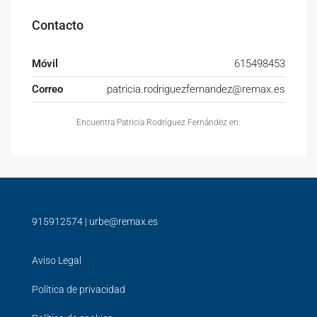
Contacto
Móvil
615498453
Correo
patricia.rodriguezfernandez@remax.es
Encuentra Patricia Rodríguez Fernández en:
915912574
|
urbe@remax.es
Aviso Legal
Política de privacidad