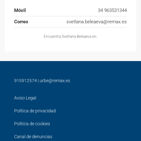
Móvil
34 963531344
Correo
svetlana.beleaeva@remax.es
Encuentra Svetlana Beleaeva en:
915912574
|
urbe@remax.es
Aviso Legal
Política de privacidad
Política de cookies
Canal de denuncias