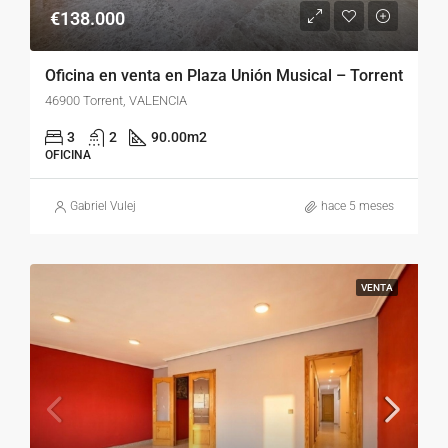
€138.000
Oficina en venta en Plaza Unión Musical – Torrent
46900 Torrent, VALENCIA
3
2
90.00
m2
OFICINA
Gabriel Vulej
hace 5 meses
VENTA