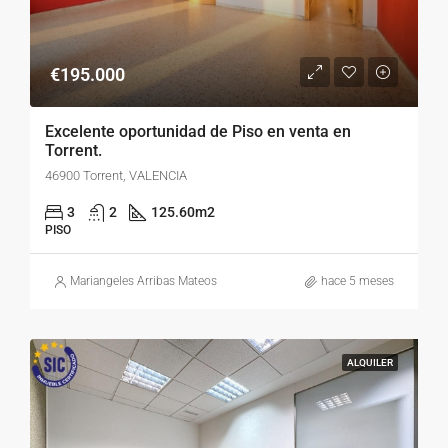
€195.000
Excelente oportunidad de Piso en venta en
Torrent.
46900 Torrent, VALENCIA
3
2
125.60
m2
PISO
Mariangeles Arribas Mateos
hace 5 meses
ALQUILER