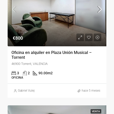
€800
Oficina en alquiler en Plaza Unión Musical –
Torrent
46900 Torrent, VALENCIA
3
2
90.00
m2
OFICINA
Gabriel Vulej
hace 5 meses
VENTA