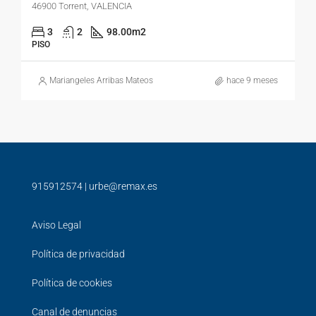
46900 Torrent, VALENCIA
3
2
98.00
m2
PISO
Mariangeles Arribas Mateos
hace 9 meses
915912574
|
urbe@remax.es
Aviso Legal
Política de privacidad
Política de cookies
Canal de denuncias