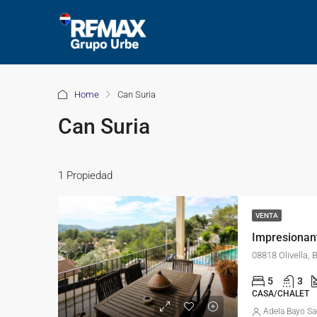
Home
Can Suria
Can Suria
1 Propiedad
VENTA
08818 Olivella
5
3
CASA/CHALET
Adela Bayo Sa