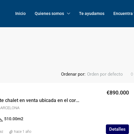
Inicio
Quienes somos
Te ayudamos
Encuentra 
Ordenar por:
Orden por defecto
€890.000
Impresionante chalet en venta ubicada en el corazón del Garraf
, BARCELONA
510.00
m2
Detalles
ez
hace 1 año