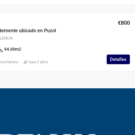
€800
ntemente ubicado en Puzol
ALENCIA
94.00
m2
Detalles
kova Paneva
hace 2 años