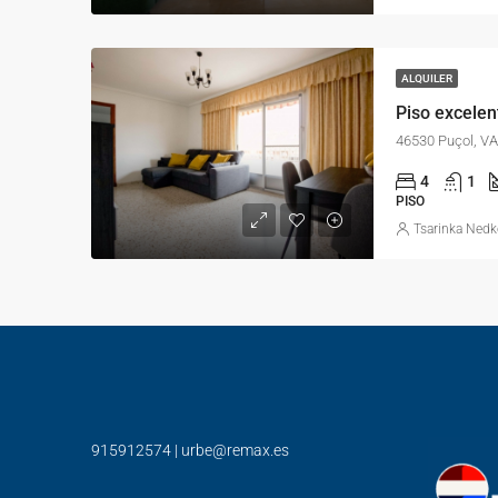
ALQUILER
Piso excele
46530 Puçol, V
4
1
PISO
Tsarinka Ned
915912574
|
urbe@remax.es