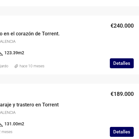
€240.000
o en el corazón de Torrent.
 VALENCIA
123.39
m2
Detalles
jardo
hace 10 meses
€189.000
araje y trastero en Torrent
 VALENCIA
131.00
m2
Detalles
2 meses