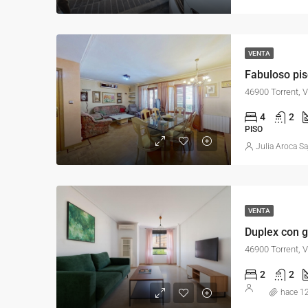
VENTA
Fabuloso pis
46900 Torrent,
4
2
PISO
Julia Aroca Sa
VENTA
Duplex con g
46900 Torrent,
2
2
hace 1