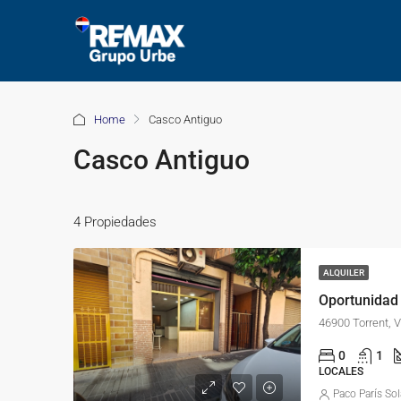
Home
Casco Antiguo
Casco Antiguo
4 Propiedades
ALQUILER
46900 Torrent,
0
1
LOCALES
Paco París So