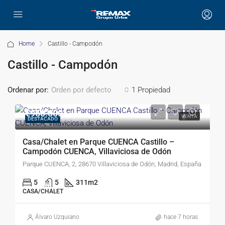
Home
Castillo - Campodón
Castillo - Campodón
Ordenar por:
1 Propiedad
Orden por defecto
€950.000
VENTA
DESTACADO
Casa/Chalet en Parque CUENCA Castillo –
Campodón CUENCA, Villaviciosa de Odón
Parque CUENCA, 2, 28670 Villaviciosa de Odón, Madrid, España
5
5
311
m2
CASA/CHALET
Álvaro Uzquiano
hace 7 horas