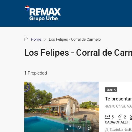
Home
Los Felipes - Corral de Carmelo
Los Felipes - Corral de Car
1 Propiedad
VENTA
46370 Chiva, V
5
2
CASA/CHALET
Tsarinka Ned