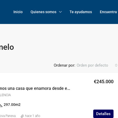
Inicio
Quienes somos
Te ayudamos
Encuentra 
melo
Ordenar por:
Orden por defecto
€245.000
Te presentamos una casa que enamora desde el primer instante
ALENCIA
297.00
m2
Detalles
kova Paneva
hace 1 año