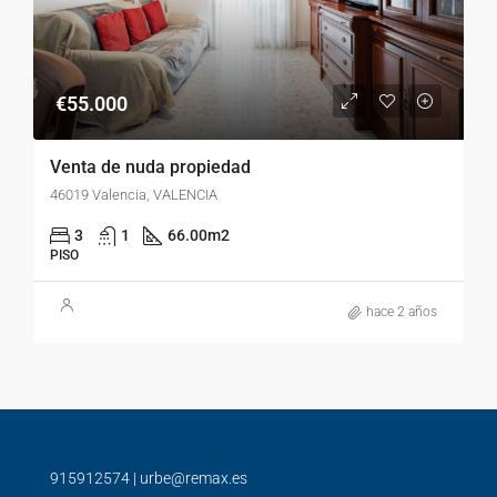
€55.000
Venta de nuda propiedad
46019 Valencia, VALENCIA
3
1
66.00
m2
PISO
hace 2 años
915912574
|
urbe@remax.es