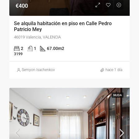
€400
Se alquila habitación en piso en Calle Pedro
Patricio Mey
46019 Valencia, VALENCIA
2
1
67.00
m2
3199
Semyon Isachenkov
hace 1 día
NUDA