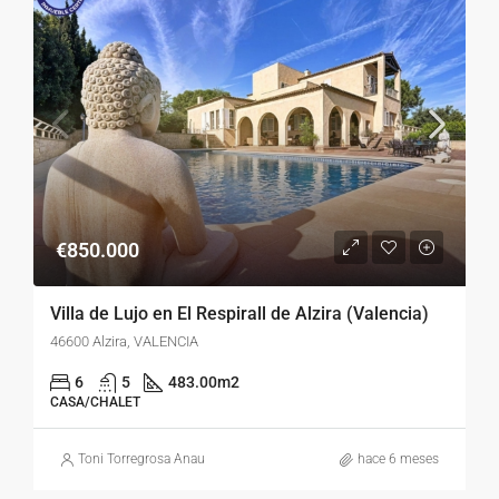
€850.000
Villa de Lujo en El Respirall de Alzira (Valencia)
46600 Alzira, VALENCIA
6
5
483.00
m2
CASA/CHALET
Toni Torregrosa Anau
hace 6 meses