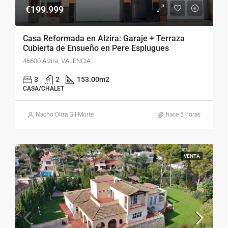
€199.999
Casa Reformada en Alzira: Garaje + Terraza
Cubierta de Ensueño en Pere Esplugues
46600 Alzira, VALENCIA
3
2
153.00
m2
CASA/CHALET
Nacho Oltra Gil-Morte
hace 5 horas
VENTA