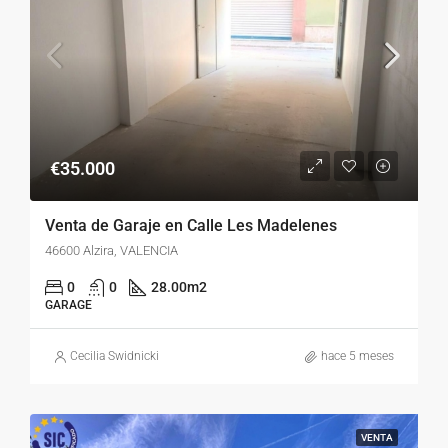
€35.000
Venta de Garaje en Calle Les Madelenes
46600 Alzira, VALENCIA
0
0
28.00
m2
GARAGE
Cecilia Swidnicki
hace 5 meses
VENTA