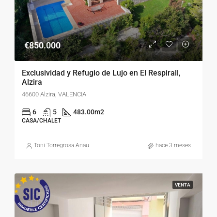
€850.000
Exclusividad y Refugio de Lujo en El Respirall,
Alzira
46600 Alzira, VALENCIA
6
5
483.00
m2
CASA/CHALET
Toni Torregrosa Anau
hace 3 meses
VENTA