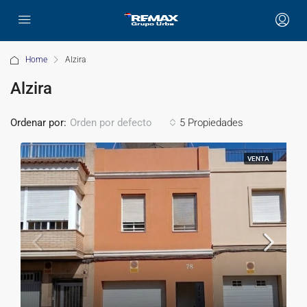
Home
Alzira
Alzira
Ordenar por:
5 Propiedades
Orden por defecto
VENTA