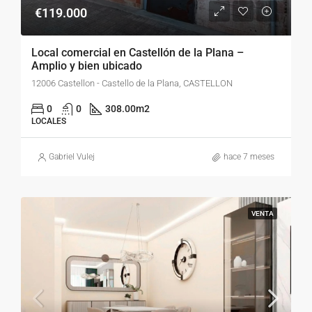
€119.000
Local comercial en Castellón de la Plana –
Amplio y bien ubicado
12006 Castellon - Castello de la Plana, CASTELLON
0
0
308.00
m2
LOCALES
Gabriel Vulej
hace 7 meses
VENTA