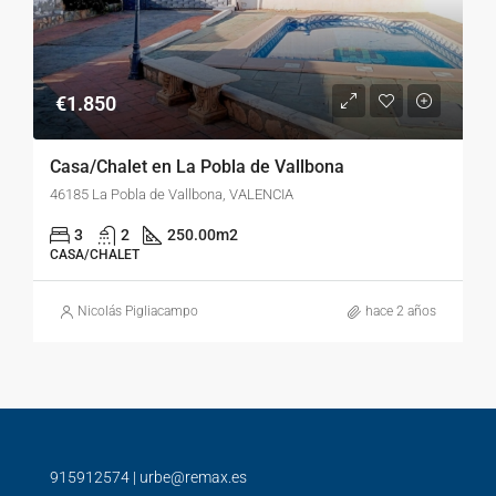
€1.850
Casa/Chalet en La Pobla de Vallbona
46185 La Pobla de Vallbona, VALENCIA
3
2
250.00
m2
CASA/CHALET
Nicolás Pigliacampo
hace 2 años
915912574
|
urbe@remax.es