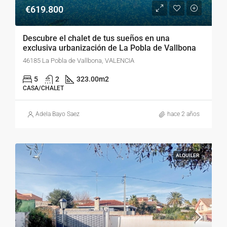
€619.800
Descubre el chalet de tus sueños en una
exclusiva urbanización de La Pobla de Vallbona
46185 La Pobla de Vallbona, VALENCIA
5
2
323.00
m2
CASA/CHALET
Adela Bayo Saez
hace 2 años
ALQUILER