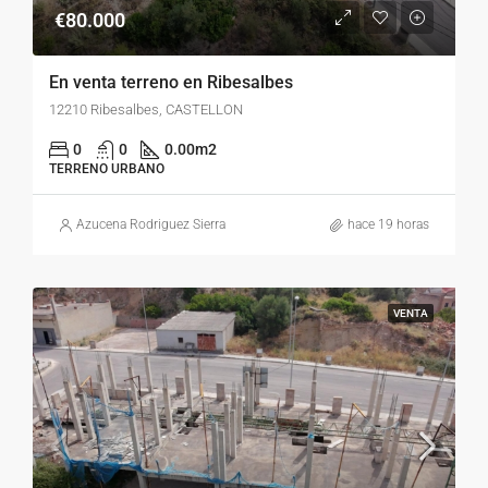
€80.000
En venta terreno en Ribesalbes
12210 Ribesalbes, CASTELLON
0
0
0.00
m2
TERRENO URBANO
Azucena Rodriguez Sierra
hace 19 horas
VENTA