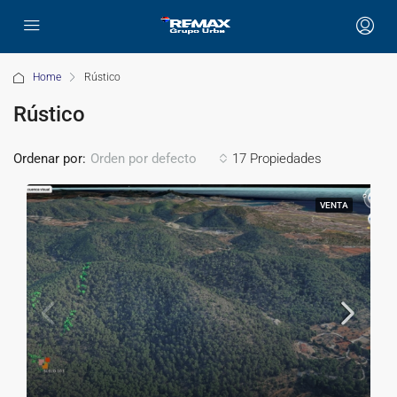
Home
Rústico
Rústico
Ordenar por:
17 Propiedades
Orden por defecto
VENTA