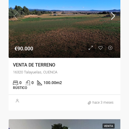
€90.000
VENTA DE TERRENO
16320 Talayuelas, CUENCA
0
0
100.00
m2
RÚSTICO
hace 3 meses
VENTA