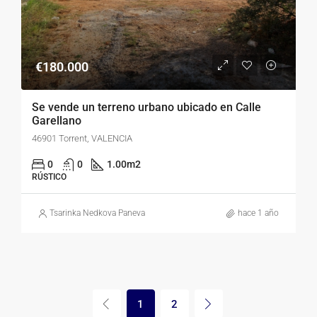
€180.000
Se vende un terreno urbano ubicado en Calle
Garellano
46901 Torrent, VALENCIA
0
0
1.00
m2
RÚSTICO
Tsarinka Nedkova Paneva
hace 1 año
1
2