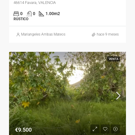
46614 Favara, VALENCIA
0
0
1.00
m2
RÚSTICO
Mariangeles Arribas Mateos
hace 9 meses
VENTA
€9.500