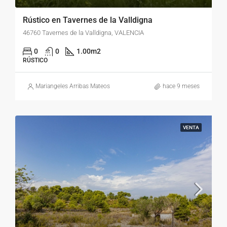
Rústico en Tavernes de la Valldigna
46760 Tavernes de la Valldigna, VALENCIA
0
0
1.00
m2
RÚSTICO
Mariangeles Arribas Mateos
hace 9 meses
VENTA