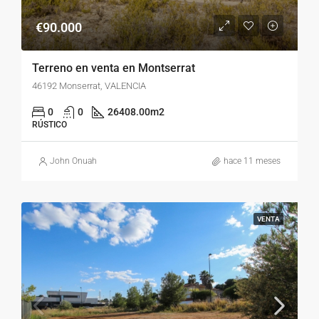
€90.000
Terreno en venta en Montserrat
46192 Monserrat, VALENCIA
0
0
26408.00
m2
RÚSTICO
John Onuah
hace 11 meses
VENTA