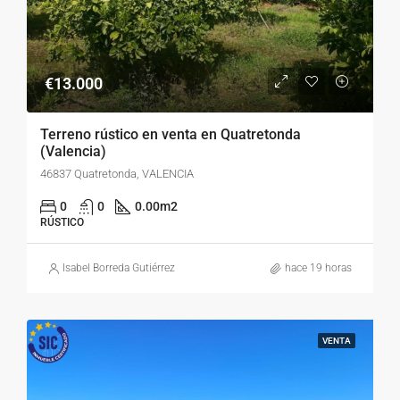
€13.000
Terreno rústico en venta en Quatretonda
(Valencia)
46837 Quatretonda, VALENCIA
0
0
0.00
m2
RÚSTICO
Isabel Borreda Gutiérrez
hace 19 horas
VENTA