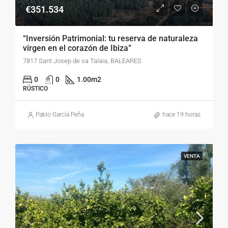
€351.534
“Inversión Patrimonial: tu reserva de naturaleza
virgen en el corazón de Ibiza”
7817 Sant Josep de sa Talaia, BALEARES
0
0
1.00
m2
RÚSTICO
Pablo García Peña
hace 19 horas
VENTA