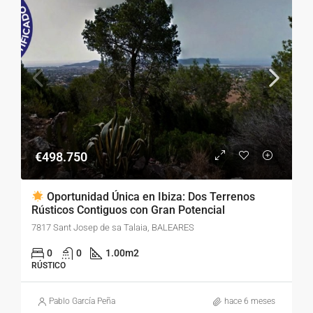
€498.750
Oportunidad Única en Ibiza: Dos Terrenos
Rústicos Contiguos con Gran Potencial
7817 Sant Josep de sa Talaia, BALEARES
0
0
1.00
m2
RÚSTICO
Pablo García Peña
hace 6 meses