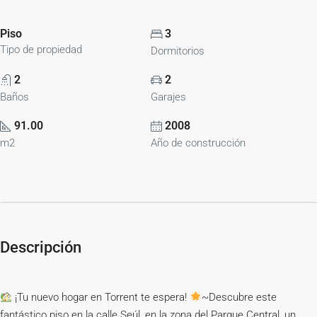
Piso
3
Tipo de propiedad
Dormitorios
2
2
Baños
Garajes
91.00
2008
m2
Año de construcción
Descripción
¡Tu nuevo hogar en Torrent te espera!
~Descubre este
fantástico piso en la calle Seúl, en la zona del Parque Central, un