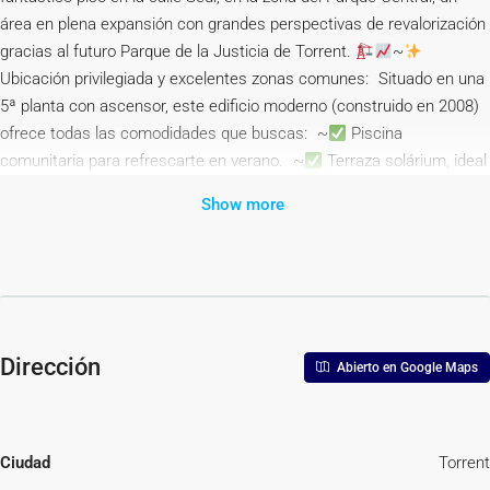
área en plena expansión con grandes perspectivas de revalorización
gracias al futuro Parque de la Justicia de Torrent.
~
Ubicación privilegiada y excelentes zonas comunes: Situado en una
5ª planta con ascensor, este edificio moderno (construido en 2008)
ofrece todas las comodidades que buscas: ~
Piscina
comunitaria para refrescarte en verano. ~
Terraza solárium, ideal
para relajarte. ~
Zona privada para basuras. ~
Dos
Show more
ascensores para mayor comodidad.~
Distribución perfecta y
acabados de calidad: Con 91 m² muy bien aprovechados, este piso
te ofrece: ~
Cocina moderna y luminosa, totalmente equipada,
con galería.
~
Amplio salón-comedor, perfecto para reuniones
y momentos de descanso.
~
3 habitaciones:~- Habitación
principal: doble, con armario empotrado y baño en suite.
~-
Dirección
Abierto en Google Maps
Segunda habitación: simple, con armario empotrado.~- Tercera
habitación: simple, ideal para oficina o cuarto infantil. ~
2 baños
completos, uno con ducha y otro en suite.~
Comodidad y extras
incluidos: ~
Suelos de parquet
para un ambiente cálido y
Ciudad
Torrent
acogedor. ~
Aire acondicionado centralizado
para máximo