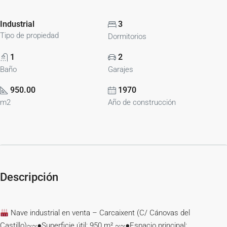
Industrial
3
Tipo de propiedad
Dormitorios
1
2
Baño
Garajes
950.00
1970
m2
Año de construcción
Descripción
Nave industrial en venta – Carcaixent (C/ Cánovas del
Castillo)~~●Superficie útil: 950 m².~~●Espacio principal: