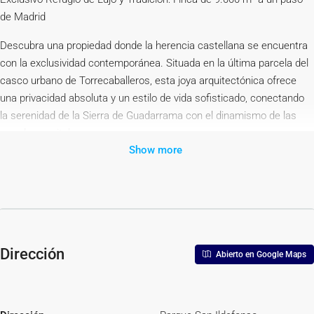
de Madrid
Descubra una propiedad donde la herencia castellana se encuentra
con la exclusividad contemporánea. Situada en la última parcela del
casco urbano de Torrecaballeros, esta joya arquitectónica ofrece
una privacidad absoluta y un estilo de vida sofisticado, conectando
la serenidad de la Sierra de Guadarrama con el dinamismo de las
grandes capitales europeas.
Show more
Arquitectura de Nobleza y Confort Atemporal
Construido con materiales nobles que honran la tradición segoviana,
este chalet de 492 m² es un testimonio de solidez y elegancia
artesanal:
•Materiales de Élite: Impresionantes muros de mampostería de
Dirección
Abierto en Google Maps
granito de extraordinario grosor, el clásico tejado “a la segoviana”,
suelos de pizarra natural y una robusta carpintería de madera
maciza de castaño que aporta calidez en cada estancia.
•Espacios de Celebración: Una auténtica bodega privada en la planta