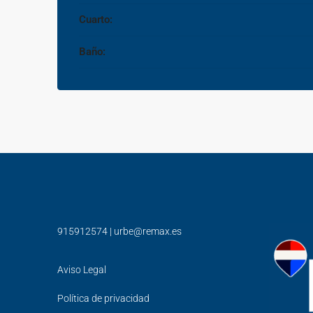
Cuarto:
Baño:
915912574
|
urbe@remax.es
Aviso Legal
Política de privacidad