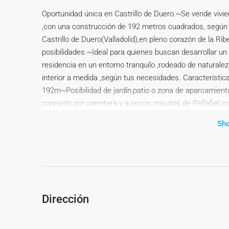
Oportunidad única en Castrillo de Duero.~Se vende vivi
,con una construcción de 192 metros cuadrados, según n
Castrillo de Duero(Valladolid),en pleno corazón de la Rib
posibilidades.~Ideal para quienes buscan desarrollar un 
residencia en un entorno tranquilo ,rodeado de naturalez
interior a medida ,según tus necesidades. Característi
192m~Posibilidad de jardín,patio o zona de aparcamient
conexión por carretera y a pocos minutos de Peñafiel,zon
Duero~Haz realidad tu proyecto en un entorno con enca
Sh
Dirección