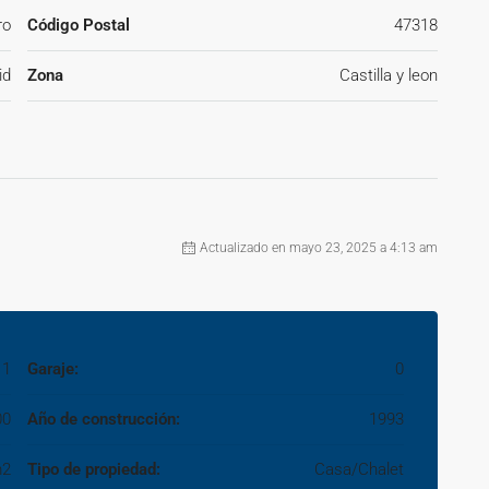
ro
Código Postal
47318
id
Zona
Castilla y leon
Actualizado en mayo 23, 2025 a 4:13 am
11
Garaje:
0
00
Año de construcción:
1993
m2
Tipo de propiedad:
Casa/Chalet