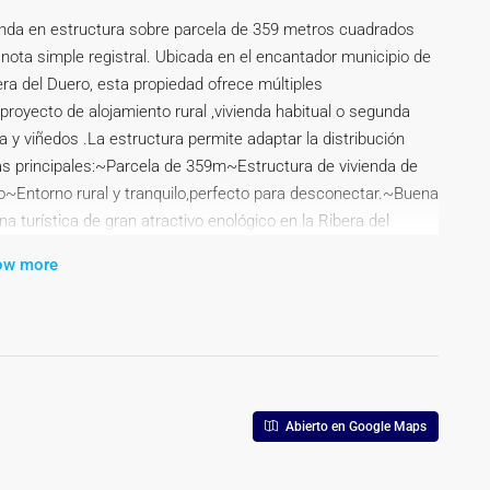
enda en estructura sobre parcela de 359 metros cuadrados
ota simple registral. Ubicada en el encantador municipio de
era del Duero, esta propiedad ofrece múltiples
proyecto de alojamiento rural ,vivienda habitual o segunda
a y viñedos .La estructura permite adaptar la distribución
cas principales:~Parcela de 359m~Estructura de vivienda de
o~Entorno rural y tranquilo,perfecto para desconectar.~Buena
a turística de gran atractivo enológico en la Ribera del
nto!~
ow more
Abierto en Google Maps