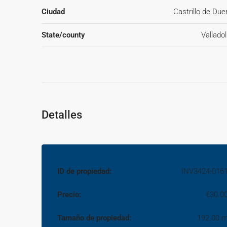
Ciudad
Castrillo de Due
State/county
Valladol
Detalles
ID de propiedad:
INV3424-016
Precio:
€30.0
Tamaño de propiedad:
192.00 