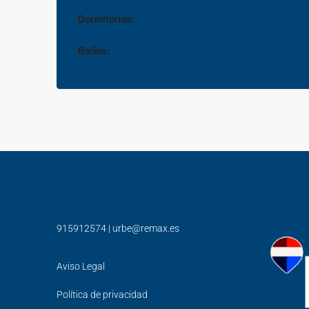
Dormitorios:
Baños:
915912574
|
urbe@remax.es
Aviso Legal
Política de privacidad