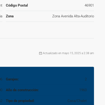
nt
Código Postal
46901
ia
Zona
Zona Avenida Alta-Auditorio
Actualizado en mayo 15, 2025 a 2:38 am
06
Garajes:
2
00
Año de construcción:
1960
m2
Tipo de propiedad:
Casa/Chalet