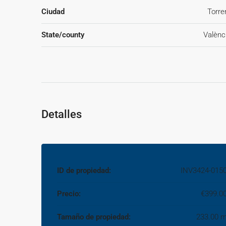
Ciudad
Torre
State/county
Valènc
Detalles
ID de propiedad:
INV3424-015
Precio:
€399.0
Tamaño de propiedad:
233.00 