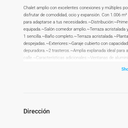
Chalet amplio con excelentes conexiones y múltiples po
disfrutar de comodidad, ocio y expansión. Con 1.006 m² 
para adaptarse a tus necesidades.~Distribución:~Primer
equipada.~Salón comedor amplio.~Terraza acristalada y
1 sencilla.~Baño completo.~Terraza acristalada.~Planta
despejadas.~Exteriores:~Garaje cubierto con capacidad
depuradora.~2 trasteros.~Amplia explanada ideal para 
calle.~Características adicionales:~Ventanas de alumini
luces automáticas.~Alarma con cámaras de seguridad in
Sh
segregación: posibilidad de construir una vivienda adi
transporte público: líneas de metro y autobús directas a
único, con espacio para disfrutar y crecer!~~La descri
informativo y en ningún caso carácter contractual, pudie
que ello implique responsabilidad alguna frente a terce
incluye los gastos de adquisición (Notario, registro, gest
Dirección