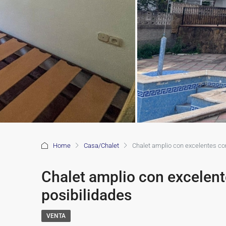
Home
Casa/Chalet
Chalet amplio con excelentes co
Chalet amplio con excelent
posibilidades
VENTA