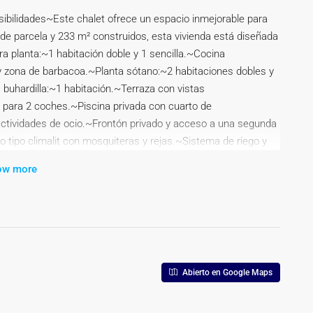
sibilidades~Este chalet ofrece un espacio inmejorable para
de parcela y 233 m² construidos, esta vivienda está diseñada
a planta:~1 habitación doble y 1 sencilla.~Cocina
 zona de barbacoa.~Planta sótano:~2 habitaciones dobles y
 buhardilla:~1 habitación.~Terraza con vistas
 para 2 coches.~Piscina privada con cuarto de
actividades de ocio.~Frontón privado y acceso a una segunda
o tipo climalit con mosquiteras y rejas.~Sistema de riego y
staladas en toda la vivienda.~Parcela con opción de
ow more
cional.~Ubicación y conexiones: Excelente comunicación con
 Valencia.~¡No dejes pasar la oportunidad de vivir en un lugar
pción del presente inmueble e imágenes tienen mero carácter
ndo ser modificados por la inmobiliaria comercializadora sin
ros.~~En el precio de venta a público, esta propiedad NO
ión, honorarios, etc…).~
Abierto en Google Maps