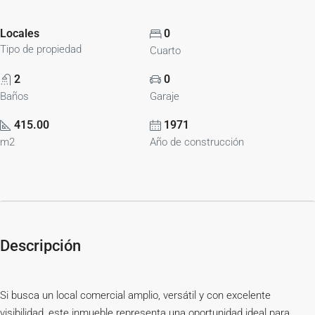
Locales
0
Tipo de propiedad
Cuarto
2
0
Baños
Garaje
415.00
1971
m2
Año de construcción
Descripción
Si busca un local comercial amplio, versátil y con excelente
visibilidad, este inmueble representa una oportunidad ideal para