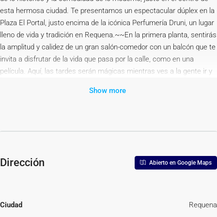
esta hermosa ciudad. Te presentamos un espectacular dúplex en la
Plaza El Portal, justo encima de la icónica Perfumería Druni, un lugar
lleno de vida y tradición en Requena.~~En la primera planta, sentirás
la amplitud y calidez de un gran salón-comedor con un balcón que te
invita a disfrutar de la vida que pasa por la calle, como en una
película. Aquí, las tardes serán mágicas mientras ves a la gente ir y
venir. La cocina es el corazón de la casa, con espacio de sobra para
Show more
inspirar deliciosas comidas, y al lado un lavadero amplio que te hará
la vida más fácil. Además, tendrás cinco habitaciones para llenar de
risas y sueños, y dos terrazas donde podrás respirar aire fresco y
sentir el latido de la ciudad.~~Pero lo mejor está por llegar…~En la
planta superior, encontrarás un espacio abierto, lleno de
posibilidades. Imagina compartir cenas con amigos junto a una
Dirección
Abierto en Google Maps
chimenea acogedora, con una cocina americana que te permite
estar siempre en el centro de la conversación. Todo diseñado para
crear recuerdos inolvidables. Y si buscas un rincón de paz, dos
grandes terrazas interiores te ofrecen la intimidad que necesitas,
Ciudad
Requena
mientras que otro balcón te conecta con el exterior.~Todo esto con