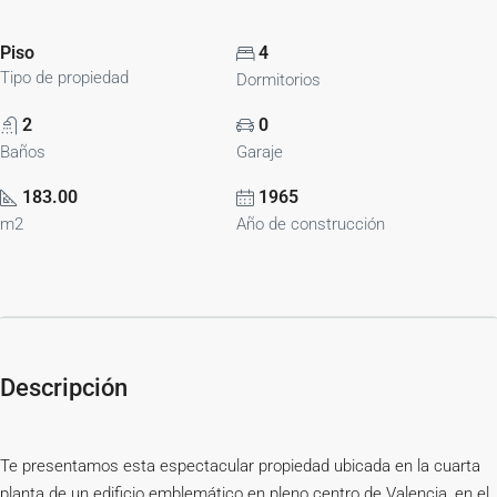
Piso
4
Tipo de propiedad
Dormitorios
2
0
Baños
Garaje
183.00
1965
m2
Año de construcción
Descripción
Te presentamos esta espectacular propiedad ubicada en la cuarta
planta de un edificio emblemático en pleno centro de Valencia, en el