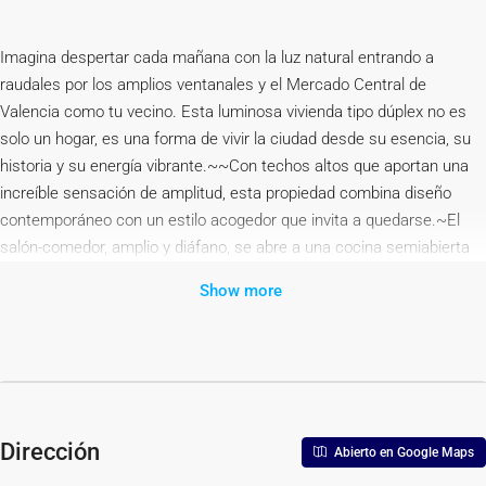
Imagina despertar cada mañana con la luz natural entrando a
raudales por los amplios ventanales y el Mercado Central de
Valencia como tu vecino. Esta luminosa vivienda tipo dúplex no es
solo un hogar, es una forma de vivir la ciudad desde su esencia, su
historia y su energía vibrante.~~Con techos altos que aportan una
increíble sensación de amplitud, esta propiedad combina diseño
contemporáneo con un estilo acogedor que invita a quedarse.~El
salón-comedor, amplio y diáfano, se abre a una cocina semiabierta
ideal para compartir momentos en familia o con amigos. La escalera
Show more
de caracol nos conduce a una versátil buhardilla, perfecta como
despacho, zona de lectura, estudio creativo o incluso un dormitorio
adicional.~~Dispone de dos dormitorios, todos con luz natural, y un
baño completo. Cada rincón está pensado para ofrecer confort y
funcionalidad.~El edificio cuenta con ascensor y posibilidad de plaza
de garaje en la misma finca (opcional), un auténtico lujo en esta
Dirección
Abierto en Google Maps
zona.~~La vivienda tiene instalación de aire acondicionado frio calor