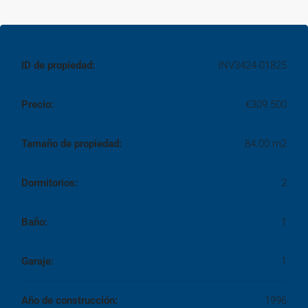
ID de propiedad:
INV3424-01825
Precio:
€309.500
Tamaño de propiedad:
84.00 m2
Dormitorios:
2
Baño:
1
Garaje:
1
Año de construcción:
1996