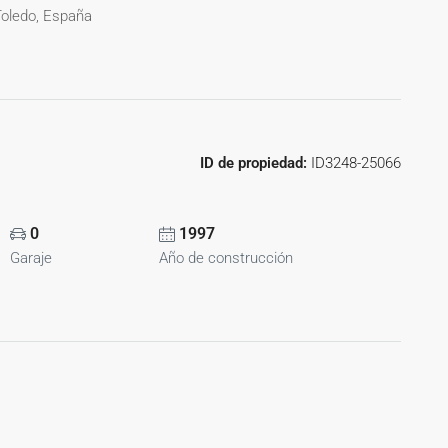
Toledo, España
ID de propiedad:
ID3248-25066
0
1997
Garaje
Año de construcción