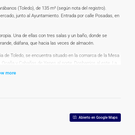
rábanos (Toledo), de 135 m² (según nota del registro).
ercado, junto al Ayuntamiento. Entrada por calle Posadas, en
ropia. Una de ellas con tres salas y un baño, donde se
grande, diáfana, que hacia las veces de almacén.
ia de Toledo, se encuentra situado en la comarca de la Mesa
 Ocaña y Cabañas de Yepes al norte, Dosbarrios al este, La
 y Villasequilla al oeste. Tiene una población de 1.760
ow more
 de salud, piscina municipal, tiendas. Se encuentra a 15
. A 17 km de Ocaña.
ecio. La compra conlleva impuestos y gastos de formalización
en segundas transmisiones el ITP con carácter general en la
Abierto en Google Maps
del impuesto que es el mayor valor entre el precio de
al. En cuanto a los gastos de notaría y registro, en su caso,