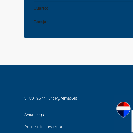
Cuarto:
Garaje:
915912574
|
urbe@remax.es
Aviso Legal
Política de privacidad