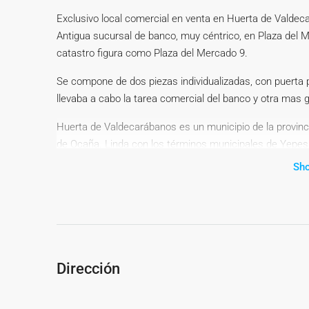
Exclusivo local comercial en venta en Huerta de Valdeca
Antigua sucursal de banco, muy céntrico, en Plaza del M
catastro figura como Plaza del Mercado 9.
Se compone de dos piezas individualizadas, con puerta p
llevaba a cabo la tarea comercial del banco y otra mas 
Huerta de Valdecarábanos es un municipio de la provinc
de Ocaña. Linda con los términos municipales de Yepes,
Guardia, Villanueva de Bogas y Mora al sur, y Villamuelas
Sh
habitantes (según INE 2.023).
El pueblo cuenta con todos los servicios; colegio, centro
minutos de Aranjuez en coche y a 50 minutos de Madrid
PVP 69.000 €. Gastos e impuestos no incluidos en el pr
Dirección
para el comprador. A título orientativo, se informa que 
Comunidad de Madrid es del 6%, sobre la base imponible 
compraventa, la tasación o el valor de referencia catastr