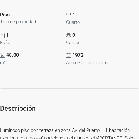
Piso
1
Tipo de propiedad
Cuarto
1
0
Baño
Garaje
48.00
1972
m2
Año de construcción
Descripción
Luminoso piso con terraza en zona Av. del Puerto – 1 habitación,
excelente estado~~Condiciones del alquiler:~•IMPORTANTE: Solo