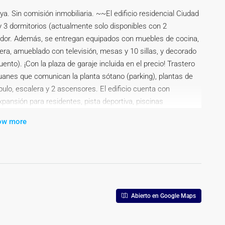
ya. Sin comisión inmobiliaria. ~~El edificio residencial Ciudad
 3 dormitorios (actualmente solo disponibles con 2
medor. Además, se entregan equipados con muebles de cocina,
era, amueblado con televisión, mesas y 10 sillas, y decorado
nto). ¡Con la plaza de garaje incluida en el precio! Trastero
uanes que comunican la planta sótano (parking), plantas de
ulo, escalera y 2 ascensores. El edificio cuenta con
ansión para residentes, pista deportiva, piscinas
ior LED, 3 spas de hidromasaje y local social en planta
ow more
rcera planta (tipología B1.B), te ofrece 81,29 m² de puro
da interior y 17,55 m² a una espectacular terraza exterior con
ente comunicación con el aeropuerto de Castellón (a solo 20
comenzado (febrero de 2025) y la fecha de finalización está
 oportunidad! Contáctame hoy mismo para más información
y visitar el piso piloto. Asegura tu hogar de ensueño en la
Abierto en Google Maps
eble e imágenes tienen mero carácter informativo y en
os por la inmobiliaria comercializadora sin que ello implique