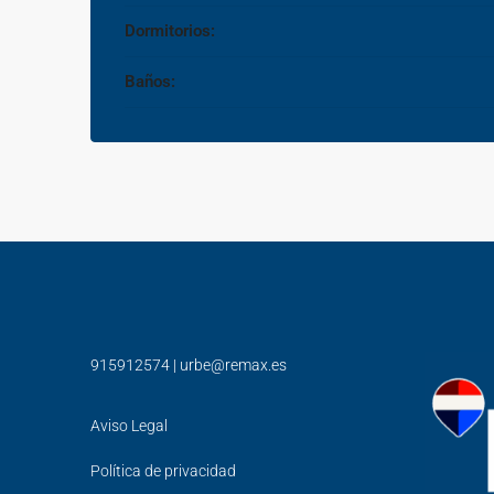
Dormitorios:
Baños:
915912574
|
urbe@remax.es
Aviso Legal
Política de privacidad