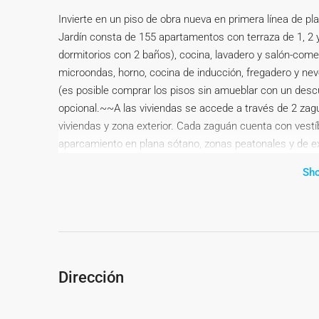
Invierte en un piso de obra nueva en primera línea de pla
Jardín consta de 155 apartamentos con terraza de 1, 2 y
dormitorios con 2 baños), cocina, lavadero y salón-co
microondas, horno, cocina de inducción, fregadero y nev
(es posible comprar los pisos sin amueblar con un descue
opcional.~~A las viviendas se accede a través de 2 zag
viviendas y zona exterior. Cada zaguán cuenta con vestíb
aparcamiento en plana sótano, zonas peatonales y de exp
diferenciadas para adultos y nilños con iluminación inter
Sh
baja.~~Este apartamento en particular, situado en una te
encanto, de los cuales 63,74 m² corresponden a la vivien
vistas al mar.~~Su ubicación es inmejorable, con excel
km) y acceso rápido a la A-7 y N-340. Las obras ya han 
prevista para junio de 2026.~~¡No dejes escapar esta
sobre las viviendas disponibles, para concertar una cita 
Dirección
costa mediterránea.~~La descripción del presente inmu
ningún caso carácter contractual, pudiendo ser modificad