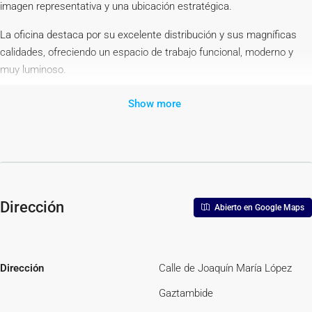
imagen representativa y una ubicación estratégica.
La oficina destaca por su excelente distribución y sus magníficas
calidades, ofreciendo un espacio de trabajo funcional, moderno y
muy luminoso.
Distribución:
Show more
Amplia zona de recepción o entrada.
3 despachos independientes, perfectos para dirección, reuniones o
atención personalizada.
Gran espacio diáfano para puestos de trabajo.
Office totalmente equipado.
2 baños.
Dirección
Abierto en Google Maps
Características:
138 m² construidos.
Totalmente reformada.
Dirección
Calle de Joaquín María López
Aire acondicionado.
Paredes lisas con elegantes molduras.
Gaztambide
Excelente estado de conservación.