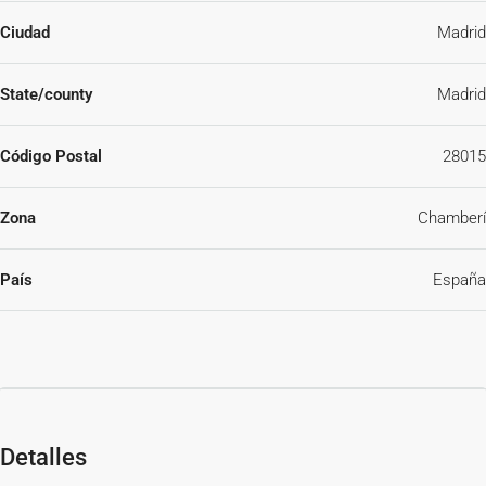
Finca representativa con servicio de portería.
Ciudad
Madrid
Espacios amplios, cómodos y muy funcionales.
Ubicación privilegiada
State/county
Madrid
Situada en Gaztambide, una de las zonas con mayor actividad
empresarial y comercial de Madrid, rodeada de todo tipo de
Código Postal
28015
servicios, entidades financieras, comercios, restaurantes y centros
de negocios.
Zona
Chamberí
Cuenta con excelentes comunicaciones, con varias líneas de metro
y autobuses a escasos metros, ofreciendo una conexión rápida con
País
España
cualquier punto de la ciudad.
Una oficina para potenciar tu negocio
Su ubicación, distribución y calidad de acabados la convierten en
una opción ideal para empresas que buscan una sede
representativa en una de las mejores zonas de Madrid.
Detalles