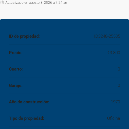
Solicite más información y concierta una visita. Estaremos
Actualizado en agosto 8, 2026 a 7:24 am
encantados de enseñarle esta magnífica oficina.
ID de propiedad:
ID3248-25535
Precio:
€3.800
Cuarto:
0
Garaje:
0
Año de construcción:
1970
Tipo de propiedad:
Oficina