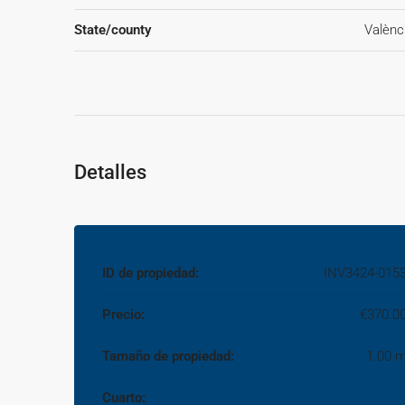
State/county
Valènc
Detalles
ID de propiedad:
INV3424-015
Precio:
€370.0
Tamaño de propiedad:
1.00 
Cuarto: