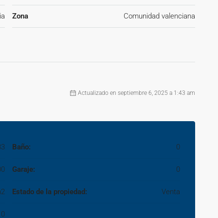
ia
Zona
Comunidad valenciana
Actualizado en septiembre 6, 2025 a 1:43 am
33
Baño:
0
00
Garaje:
0
m2
Estado de la propiedad:
Venta
0