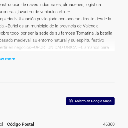
onstrucción de naves industriales, almacenes, logística
olineras ,lavadero de vehículos etc..~
propiedad~Ubicación privilegiada con acceso directo desde la
da.~Buñol es un municipio de la provincia de Valencia
 sobre todo ,por ser la sede de su famosa Tomatina ,la batalla
ado medieval, su entorno natural y su espíritu festivo
a invertir en negocios~OPORTUNIDAD ÜNICA!!~Llámanos para
ow more
Abierto en Google Maps
ol
Código Postal
46360