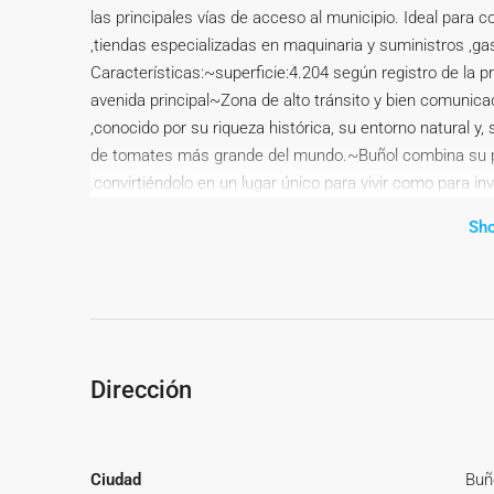
las principales vías de acceso al municipio. Ideal para c
,tiendas especializadas en maquinaria y suministros ,gas
Características:~superficie:4.204 según registro de la 
avenida principal~Zona de alto tránsito y bien comunica
,conocido por su riqueza histórica, su entorno natural y,
de tomates más grande del mundo.~Buñol combina su pas
,convirtiéndolo en un lugar único para vivir como par
más información~
Sh
Dirección
Ciudad
Buñ