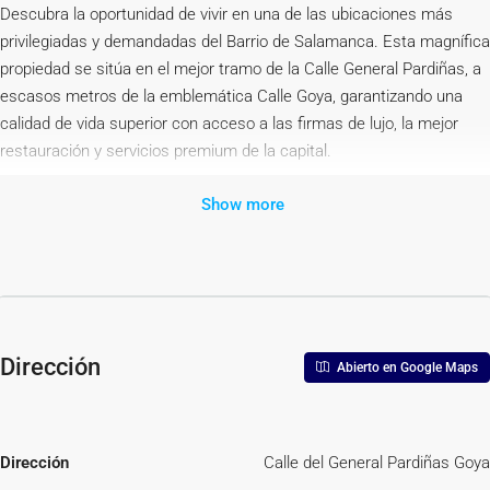
Descubra la oportunidad de vivir en una de las ubicaciones más
privilegiadas y demandadas del Barrio de Salamanca. Esta magnífica
propiedad se sitúa en el mejor tramo de la Calle General Pardiñas, a
escasos metros de la emblemática Calle Goya, garantizando una
calidad de vida superior con acceso a las firmas de lujo, la mejor
restauración y servicios premium de la capital.
Presentamos un elegante quinto piso exterior que combina a la
Show more
perfección el encanto de una finca clásica con el diseño y la
funcionalidad de una reforma integral de alto nivel. La vivienda ha
sido cuidadosamente diseñada para maximizar la entrada de luz
natural, creando un ambiente moderno y sofisticado.
El inmueble cuenta con dos dormitorios y dos baños completos,
Dirección
Abierto en Google Maps
ambos completamente nuevos y diseñados con materiales de
máxima calidad. La distribución es óptima, separando claramente la
zona de día, con un luminoso salón-comedor exterior, de la zona de
descanso.
Dirección
Calle del General Pardiñas Goya