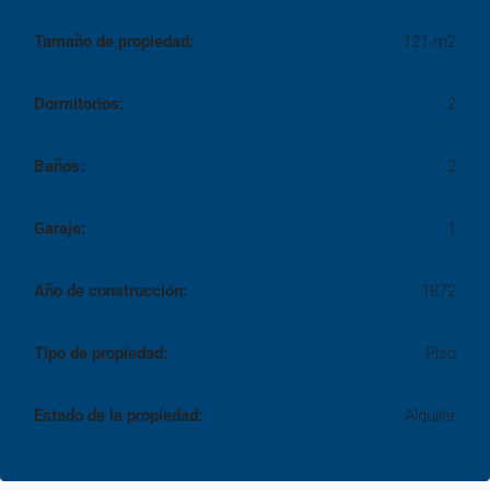
Tamaño de propiedad:
121 m2
Dormitorios:
2
Baños:
2
Garaje:
1
Año de construcción:
1872
Tipo de propiedad:
Piso
Estado de la propiedad:
Alquiler