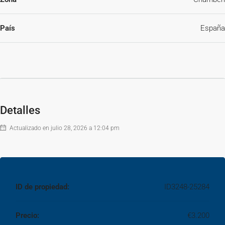
País
España
Detalles
Actualizado en julio 28, 2026 a 12:04 pm
ID de propiedad:
ID3248-25284
Precio:
€3.200