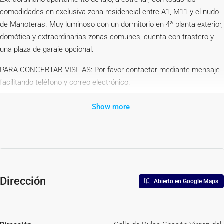
comodidades en exclusiva zona residencial entre A1, M11 y el nudo
de Manoteras. Muy luminoso con un dormitorio en 4ª planta exterior,
domótica y extraordinarias zonas comunes, cuenta con trastero y
una plaza de garaje opcional.
PARA CONCERTAR VISITAS: Por favor contactar mediante mensaje
facilitando teléfono y correo electrónico.
REQUISITOS:
Show more
MES EN CURSO + 1 MES DE FIANZA + 1 MES DE GARANTÍA
ADICIONAL
IMPRESCINDIBLE ACREDITAR INGRESOS.
NO SE ADMITEN MASCOTAS.
Dirección
La vivienda cuenta con una superficie construida sin incluir comunes
Abierto en Google Maps
de 52 m2, está distribuida en cocina abierta al salón con todos los
electrodomésticos, frigorífico tipo combi, lavadora, lavavajillas, horno,
microondas, placa de inducción y campana extractora. Salón con