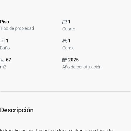
Piso
1
Tipo de propiedad
Cuarto
1
1
Baño
Garaje
67
2025
m2
Año de construcción
Descripción
Extraordinario apartamento de lujo, a estrenar, con todas las