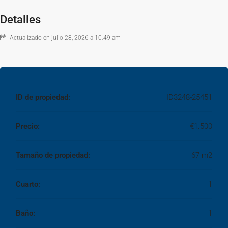
control domótico se controla la iluminación general, el sistema de
Detalles
suelo radiante por estancias, persianas, etc. Detección de incendios
en todo el edificio y en el interior de las viviendas.
Actualizado en julio 28, 2026 a 10:49 am
En cuanto a las zonas comunes, la urbanización cuenta con sistema
wifi con cobertura en todas las zonas comunes, conserjería, equipo
con consumo individual para recarga de vehículos eléctricos, pista
multideportiva, piscina y zona de juegos infantil, piscina de adultos
ID de propiedad:
ID3248-25451
con cloración salina, sala fitness equipada con máquinas y sala
comunitaria con mobiliario de cocina y comedor.
Precio:
€1.500
Conectado mediante transporte público con cercanías Renfe y
Tamaño de propiedad:
67 m2
metro ligero a cinco minutos, en la misma calle, estación Fuente de
la Mora, rápida conexión con A-1, M-11 Y M-30.
Cuarto:
1
Baño:
1