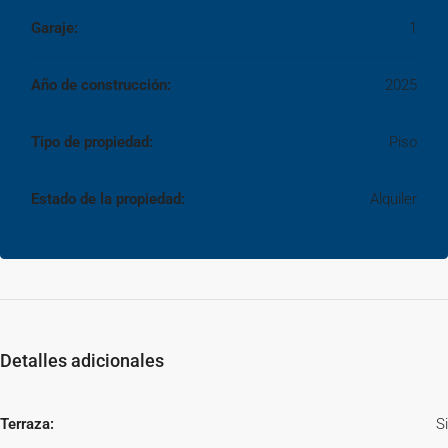
Garaje:
1
Año de construcción:
2025
Tipo de propiedad:
Piso
Estado de la propiedad:
Alquiler
Detalles adicionales
Terraza:
Si