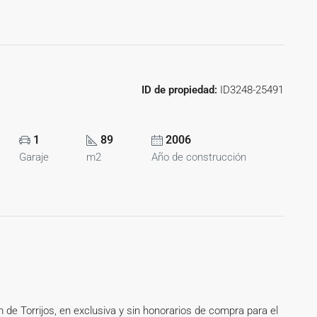
ID de propiedad:
ID3248-25491
1
89
2006
Garaje
m2
Año de construcción
 de Torrijos, en exclusiva y sin honorarios de compra para el