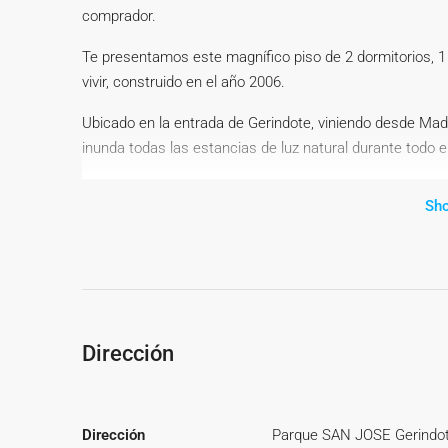
comprador.
Te presentamos este magnífico piso de 2 dormitorios, 1 
vivir, construido en el año 2006.
Ubicado en la entrada de Gerindote, viniendo desde Madr
inunda todas las estancias de luz natural durante todo el
Medidas catastrales: 74 m2 construidos de vivienda (5
Sh
de garaje + 7 m2 de trastero= 106 m2.
Distribución perfecta y espacios amplios: El piso cuent
en familia, dos dormitorios independientes muy luminos
aseo. La cocina independiente incluye un práctico tend
para almacenamiento extra y una plaza de garaje incluida 
Dirección
Confort y comodidades: Construido en 2006 y situado en
recién pintado y listo para entrar a vivir. Cuenta con agu
instalar el sistema de calefacción que prefieras (radiad
Dirección
Parque SAN JOSE Gerindo
comunidad ofrece piscina comunitaria para disfrutar en