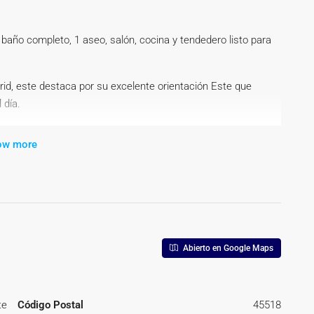
baño completo, 1 aseo, salón, cocina y tendedero listo para
id, este destaca por su excelente orientación Este que
 día.
7 m2 útiles en Registro) + 15 m2 de comunes+10 m2 de plaza
ow more
a con un salón-comedor amplio y luminoso ideal para disfrutar
os uno de ellos con armarios empotrados, y baño completo y
edero para tu zona de lavado. Además, dispone de trastero
en el precio, lo que facilita mucho tu día a día.
Abierto en Google Maps
 la planta 2 con ascensor, el inmueble está en buen estado,
a caliente mediante termo eléctrico y libertad total para
ores eléctricos de bajo consumo, bomba de frío/calor, etc.). La
te
Código Postal
45518
 los meses de verano.