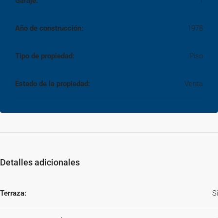
Garaje:
1
Año de construcción:
1978
Tipo de propiedad:
Piso
Estado de la propiedad:
Venta
Detalles adicionales
Terraza:
Si