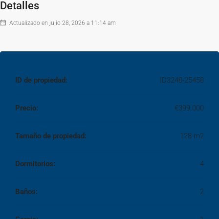
Detalles
Actualizado en julio 28, 2026 a 11:14 am
ID de propiedad:
ID3248-25458
Precio:
€399.000
Tamaño de propiedad:
128 m2
Dormitorios:
4
Baños:
2