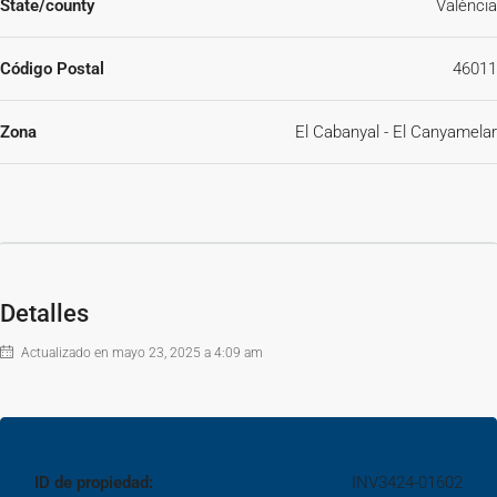
State/county
València
Código Postal
46011
Zona
El Cabanyal - El Canyamelar
Detalles
Actualizado en mayo 23, 2025 a 4:09 am
ID de propiedad:
INV3424-01602