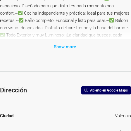
espacioso: Diseñado para que disfrutes cada momento con
confort.~
Cocina independiente y práctica: Ideal para tus mejores
recetas.~
Baño completo: Funcional y listo para usar.~
Balcón
con vistas despejadas: Disfruta del aire fresco y la brisa del barrio.~
Todo Exterior y muy Luminoso: ¡La claridad que buscas, cada
día!~~Ubicación privilegiada en El Cabanyal, un barrio lleno de vida,
Show more
cultura y a pocos minutos de la playa.~~PRECIO: 185.000 € – ¡Una
oportunidad única que no durará mucho!~~Contacta ya y ven a
verlo. ¡Te va a encantar!~~La descripción del presente inmueble e
imágenes tienen mero carácter informativo y en ningún caso
carácter contractual, pudiendo ser modificados por la inmobiliaria
comercializadora sin que ello implique responsabilidad alguna frente
Dirección
Abierto en Google Maps
a terceros.~~En el precio de venta a público, esta propiedad NO
incluye los gastos de adquisición (Notario, registro, gestión,
honorarios, etc…).~
Ciudad
Valencia