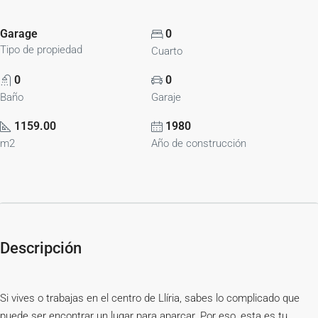
Garage
0
Tipo de propiedad
Cuarto
0
0
Baño
Garaje
1159.00
1980
m2
Año de construcción
Descripción
Si vives o trabajas en el centro de Llíria, sabes lo complicado que
puede ser encontrar un lugar para aparcar. Por eso, esta es tu