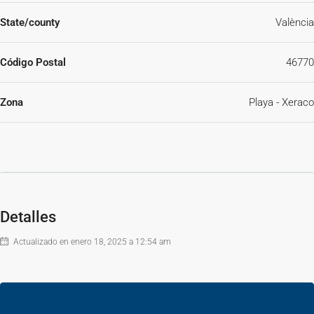
precio de venta a público, esta propiedad NO incluye los gastos de
State/county
València
adquisición (Notario, registro, gestión, honorarios, etc…).~~
Código Postal
46770
Zona
Playa - Xeraco
Detalles
Actualizado en enero 18, 2025 a 12:54 am