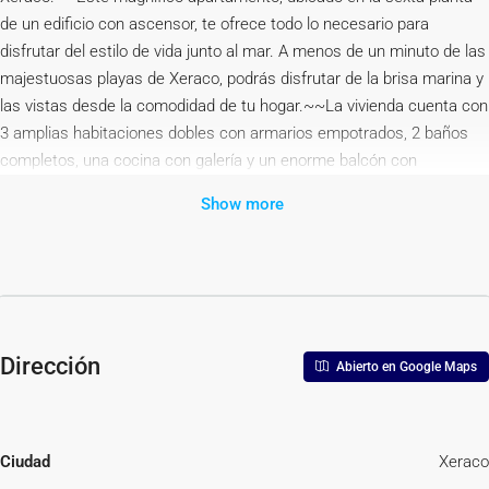
de un edificio con ascensor, te ofrece todo lo necesario para
disfrutar del estilo de vida junto al mar. A menos de un minuto de las
majestuosas playas de Xeraco, podrás disfrutar de la brisa marina y
las vistas desde la comodidad de tu hogar.~~La vivienda cuenta con
3 amplias habitaciones dobles con armarios empotrados, 2 baños
completos, una cocina con galería y un enorme balcón con
impresionantes vistas al mar y al litoral de la Safor. Imagina
Show more
comenzar cada mañana viendo el amanecer desde tu terraza
mientras desayunas con el sonido del mar de fondo. ~~Además, la
urbanización dispone de piscina comunitaria y jardines, ofreciendo
un ambiente de relajación. La propiedad también incluye una plaza
de parking y un trastero en el precio.~~Si buscas una vivienda que
combine comodidad, vistas espectaculares y proximidad al mar,
Dirección
Abierto en Google Maps
¡esta es tu oportunidad!~~Contacta para más información y ven a
visitarlo.~~La descripción del presente inmueble e imágenes tienen
mero carácter informativo y en ningún caso carácter contractual,
pudiendo ser modificados por la inmobiliaria comercializadora sin
Ciudad
Xeraco
que ello implique responsabilidad alguna frente a terceros.~~En el