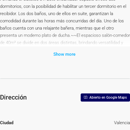
dormitorios, con la posibilidad de habilitar un tercer dormitorio en el
recibidor. Los dos baños, uno de ellos en suite, garantizan la
comodidad durante las horas más concurridas del día. Uno de los
baños cuenta con una relajante bañera, mientras que el otro
presenta un moderno plato de ducha.~~El espacioso salón-comedor
de 40m² se divide en dos áreas distintas, brindando versatilidad y
amplitud. Cabe destacar que este es el único apartamento en el
Show more
edificio que cuenta con un elegante mirador con vistas a la Gran Vía,
lo que añade un toque de distinción.~~La cocina, de concepto
abierto, está completamente equipada con electrodomésticos de
alta gama y cuenta con una generosa despensa, ofreciendo una
experiencia culinaria completa.~~Si estás en búsqueda de una
residencia en una ubicación maravillosa y un entorno sumamente
Dirección
Abierto en Google Maps
atractivo, no dudes en contactarnos para concertar una visita. Este
piso representa una oportunidad única para vivir en estilo y
comodidad en una de las zonas más exclusivas de la ciudad.
¡Esperamos tu llamada!~~SE PUEDE ALQUILAR TANTO COMO
Ciudad
Valencia
TEMPORAL, COMO LARGA ESTANCIA.~ ~La descripción del