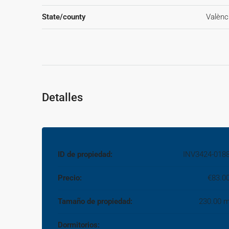
más IVA (21%), salvo otro pacto.); y de VENDEDOR (se
State/county
Valènc
agencia actúa como intermediaria inmobiliaria en la op
condiciones sujeta a la aceptación expresa del propietar
contrato.~
Detalles
ID de propiedad:
INV3424-018
Precio:
€83.0
Tamaño de propiedad:
230.00 
Dormitorios: