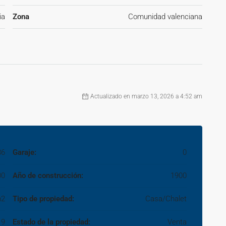
gún acuerdo con el mismo). ~Se informa al consumidor que la
ia
Zona
Comunidad valenciana
eración, estando cualquier eventual compraventa y sus
io-vendedor y a la posterior formalización del correspondiente
Actualizado en marzo 13, 2026 a 4:52 am
86
Garaje:
0
00
Año de construcción:
1900
m2
Tipo de propiedad:
Casa/Chalet
9
Estado de la propiedad:
Venta