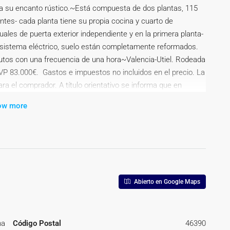
a su encanto rústico.~Está compuesta de dos plantas, 115
es- cada planta tiene su propia cocina y cuarto de
uales de puerta exterior independiente y en la primera planta-
 sistema eléctrico, suelo están completamente reformados.
nutos con una frecuencia de una hora~Valencia-Utiel. Rodeada
 83.000€. Gastos e impuestos no incluidos en el precio. La
a el comprador. A título orientativo se informa que en
Valencia es del 10%, pudiendo existir otros tipos
ow more
 del comprador u otras circunstancias previstas legalmente.
io de compraventa, la tasación o el valor de referencia
 en su caso, suelen oscilar aprox; entre 1,5% y 2,5% (aranceles
 comprador elige notario. Si el comprador precisase
serán según entidad elegida por el comprador, así como los
tes a la formalización de la compraventa que legalmente
Abierto en Google Maps
so en contrario con el vendedor.~El consumidor
 información y documentación adicional relativa al inmueble y
da en C/Joaquín Costa 4, bajo 46005 Valencia
na
Código Postal
46390
ia a cargo del COMPRADOR: (3% del precio final de venta