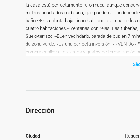
la casa está perfectamente reformada, aunque conserv
metros cuadrados cada una, que pueden ser independient
baño.~En la planta baja cinco habitaciones, una de los c
cuatro habitaciones.~Ventanas con rejas. Las tuberías,
Suelo-terrazo.~Buen vecindario, parada de bus en 7 mi
de zona verde.~Es una perfecta inversión.~~VENTA:~PVP
compra conlleva impuestos y gastos de formalización par
segundas transmisiones el ITP con carácter general en 
Sh
impositivos atendiendo a las circunstancias personales
Base imponible del impuesto el mayor valor entre el prec
catastral. En cuanto a los gastos de notaría y registro,
variables según precio, n.º de copias y complejidad). El
de hipoteca: tasación, condiciones y costes bancarios 
gastos de gestoría, y cualesquiera otros gastos inheren
Dirección
correspondan a la parte compradora, salvo pacto expre
tiene, conforme a la normativa vigente, a su disposición
condiciones de la compraventa, que podrá ser consulta
Ciudad
Reque
o urbe2@remax.es.~Honorarios de mediación inmobiliar