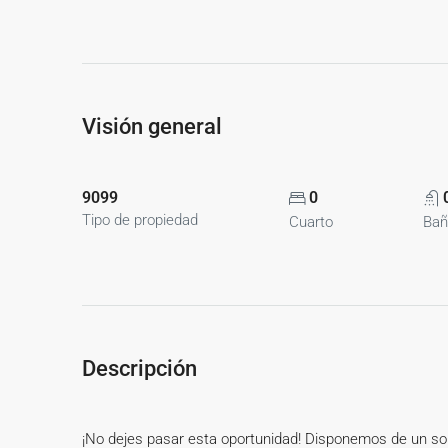
Visión general
9099
0
Tipo de propiedad
Cuarto
Bañ
Descripción
¡No dejes pasar esta oportunidad! Disponemos de un sola