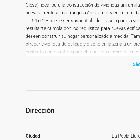
Closa), ideal para la construcción de viviendas unifami
nuevas, frente a una tranquila área verde y en proximidad
1.154 m2 y puede ser susceptible de división para la ven
resultante cumpla con los requisitos para nuevas edific
deseen construir su hogar personalizado a medida. Tam
ofrecer viviendas de calidad y diseño en la zona a un p
contacto con nosotros para obtener más información y
impuestos no incluidos en el precio. La compra conllev
Sh
título orientativo se informa que en segundas transmis
pudiendo existir otros tipos impositivos atendiendo a l
circunstancias previstas legalmente. Base imponible del
tasación o el valor de referencia catastral. En cuanto a 
aprox; entre 1,5% y 2,5% (aranceles variables según prec
Si el comprador precisase de hipoteca: tasación, condic
Dirección
comprador, así como los gastos de gestoría, y cualesqui
compraventa que legalmente correspondan a la parte co
vendedor.~El consumidor tiene, conforme a la normativa
Ciudad
La Pobla Llar
adicional relativa al inmueble y condiciones de la comp