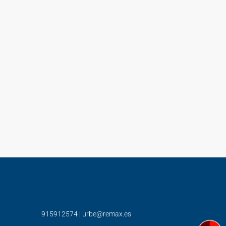
915912574
|
urbe@remax.es