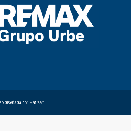
eb diseñada por
Matizart