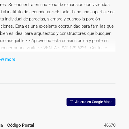
liares. Se encuentra en una zona de expansión con viviendas
 al instituto de secundaria.~~El solar tiene una superficie de
ta individual de parcelas, siempre y cuando la porción
aciones. Esta es una excelente oportunidad para familias que
bién es ideal para arquitectos y constructores que busquen
recio asequible.~~Aprovecha esta ocasión única y ponte en
 concertar una visita.~~VENTA:~PVP 179.622€. Gastos e
a impuestos y gastos de formalización para el comprador. A
ow more
iones el ITP con carácter general en Valencia es del 9%,
as circunstancias personales del comprador u otras
 impuesto el mayor valor entre el precio de compraventa, la
los gastos de notaría y registro, en su caso, suelen oscilar
io, n.º de copias y complejidad). El comprador elige notario.
iones y costes bancarios serán según entidad elegida por el
Abierto en Google Maps
era otros gastos inherentes a la formalización de la
mpradora, salvo pacto expreso en contrario con el
 vigente, a su disposición información y documentación
ga
Código Postal
46670
raventa, que podrá ser consultada en C/Joaquín Costa 4, bajo