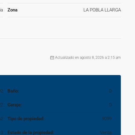
ación inmobiliaria a cargo del COMPRADOR: (3% del precio
ia
Zona
LA POBLA LLARGA
e VENDEDOR (según acuerdo con el mismo). ~Se informa al
biliaria en la operación, estando cualquier eventual
presa del propietario-vendedor y a la posterior formalización
Actualizado en agosto 8, 2026 a 2:15 am
92
Baño:
0
22
Garaje:
0
m2
Tipo de propiedad:
9099
0
Estado de la propiedad:
Venta