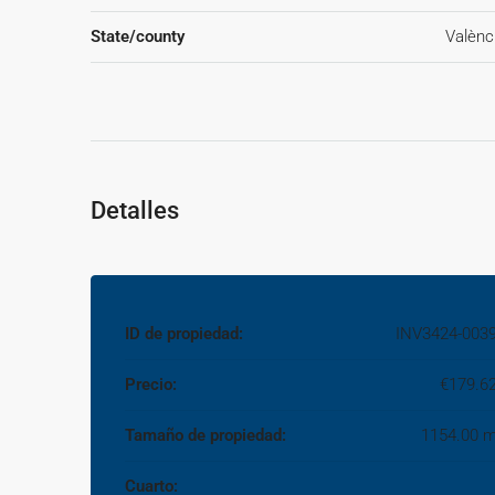
46005 Valencia o urbe2@remax.es.~Honorarios de medi
State/county
Valènc
final de venta más IVA (21%), salvo otro pacto.); y d
consumidor que la agencia actúa como intermediaria inmo
compraventa y sus condiciones sujeta a la aceptación ex
del correspondiente contrato.~
Detalles
ID de propiedad:
INV3424-003
Precio:
€179.6
Tamaño de propiedad:
1154.00 
Cuarto: