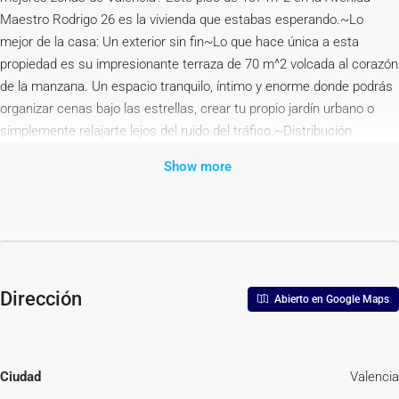
Maestro Rodrigo 26 es la vivienda que estabas esperando.~Lo
mejor de la casa: Un exterior sin fin~Lo que hace única a esta
propiedad es su impresionante terraza de 70 m^2 volcada al corazón
de la manzana. Un espacio tranquilo, íntimo y enorme donde podrás
organizar cenas bajo las estrellas, crear tu propio jardín urbano o
simplemente relajarte lejos del ruido del tráfico.~Distribución
inteligente y luz natural~La vivienda destaca por ser totalmente
Show more
exterior, lo que garantiza una ventilación cruzada y luz natural
durante todo el día:~4 Habitaciones Exteriores: Espaciosas y
equipadas con armarios empotrados de gran capacidad.~Salón-
Comedor con Balcón: Un espacio acogedor y luminoso con salida
directa al balcón.~Cocina Independiente: En perfecto estado y
funcional.~2 Baños Completos: Comodidad total para toda la
Dirección
Abierto en Google Maps
familia.~Estado y Ubicación~El piso se encuentra en muy buen
estado, listo para entrar a vivir sin necesidad de reformas costosas.
Vivir en Maestro Rodrigo significa tener a un paso el Parque de
Cabecera, el cauce del río Turia, los mejores colegios, gimnasios y
Ciudad
Valencia
una oferta gastronómica envidiable, todo ello con una conexión