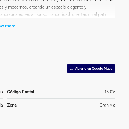
echos altos, suelos de parquet y una calefacción centralizada
os y modernos, creando un espacio elegante y
ndo una especial por su tranquilidad, orientación al patio
utomatizados.~2 baños: uno completo con doble lavabo y ducha,
ow more
 y ducha.~Una amplia cocina dividida en zona de cocción y
Un gran salón exterior, que da a la calle Joaquín Costa,
o.~~Orientación perfecta:~Exterior (este), da a la calle
de manzana y pueden contemplarse atardeceres
y una ubicación única en una de las zonas más demandadas
tilo de vida que siempre has soñado.~~El corazón del
Abierto en Google Maps
tarlo y descúbrelo por ti mismo!~~
ia
Código Postal
46005
ia
Zona
Gran Vía