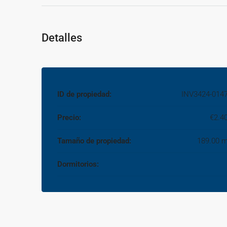
Detalles
ID de propiedad:
INV3424-014
Precio:
€2.4
Tamaño de propiedad:
189.00 
Dormitorios: