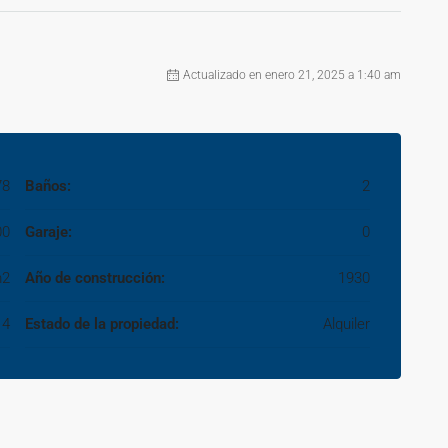
Actualizado en enero 21, 2025 a 1:40 am
78
Baños:
2
00
Garaje:
0
m2
Año de construcción:
1930
4
Estado de la propiedad:
Alquiler