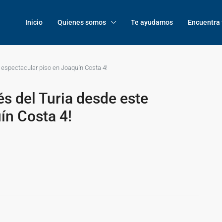
Inicio
Quienes somos
Te ayudamos
Encuentra 
e espectacular piso en Joaquín Costa 4!
és del Turia desde este
ín Costa 4!