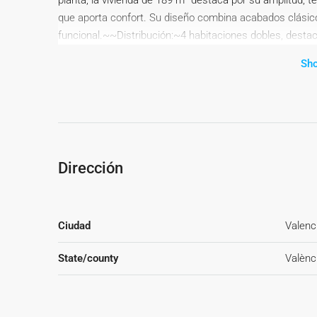
planta, la vivienda de 189 m² destaca por su amplitud, t
que aporta confort. Su diseño combina acabados clásic
funcional.~~Distribución:~4 habitaciones dobles, destaca
interior, balcón privado, aire acondicionado y toldos a
Sh
y otro dividido en dos estancias separadas para lavabo
comedor, con galería cerrada para lavadora y secadora.~
dividido en dos áreas ideales para personalizar a tu gust
Joaquín Costa.~Interior (oeste), da también al patio 
espectaculares.~Con todos los servicios a tu alcance 
de Valencia, este piso es perfecto para disfrutar del es
Dirección
Ensanche de Valencia tiene un hueco para ti. ¡Ven a visi
Ciudad
Valenc
State/county
Valènc