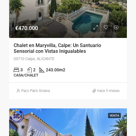
€470.000
Chalet en Maryvilla, Calpe: Un Santuario
Sensorial con Vistas Inigualables
03710 Calpe, ALICANTE
3
2
243.00
m2
CASA/CHALET
Paco París Solana
hace 5 meses
VENTA