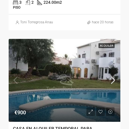
3
2
224.00
m2
PISO
Toni Torregrosa Anau
hace 20 horas
ALQUILER
€900
CASA EN ALQUILER TEMPORAL PARA