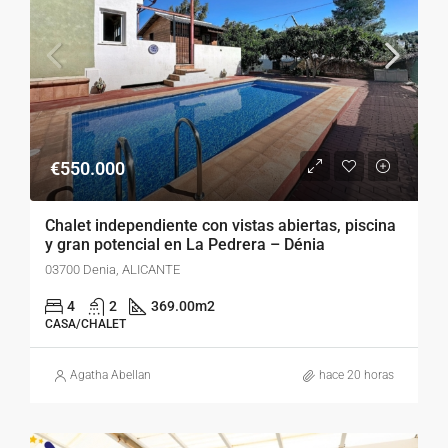
€550.000
Chalet independiente con vistas abiertas, piscina
y gran potencial en La Pedrera – Dénia
03700 Denia, ALICANTE
4
2
369.00
m2
CASA/CHALET
Agatha Abellan
hace 20 horas