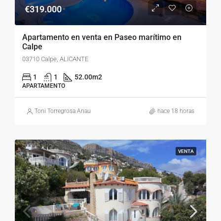
€319.000
Apartamento en venta en Paseo marítimo en
Calpe
03710 Calpe, ALICANTE
1
1
52.00
m2
APARTAMENTO
Toni Torregrosa Anau
hace 18 horas
VENTA