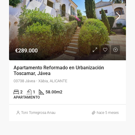
€289.000
Apartamento Reformado en Urbanización
Toscamar, Jávea
03738 Jávea - Xàbia, ALICANTE
2
1
58.00
m2
APARTAMENTO
Toni Torregrosa Anau
hace 5 meses