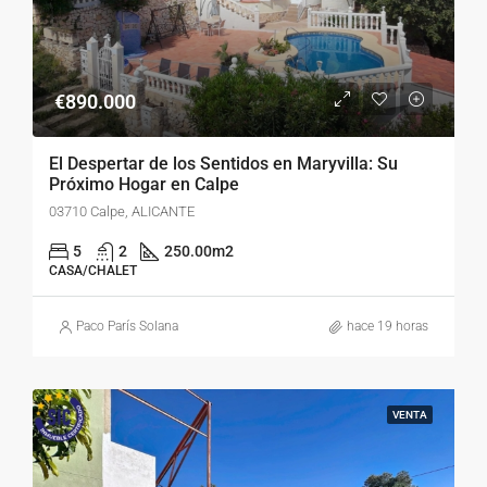
€890.000
El Despertar de los Sentidos en Maryvilla: Su
Próximo Hogar en Calpe
03710 Calpe, ALICANTE
5
2
250.00
m2
CASA/CHALET
Paco París Solana
hace 19 horas
VENTA