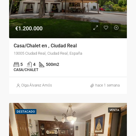
€1.200.000
Casa/Chalet en , Ciudad Real
13005 Ciudad Real, Ciudad Real, España
5
4
500
m2
CASA/CHALET
Olga Álvarez Amós
hace 1 semana
VENTA
DESTACADO