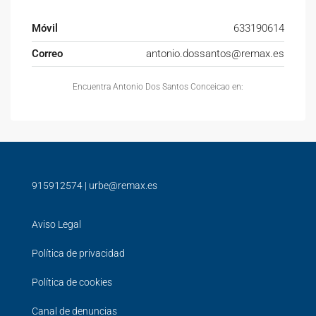
Móvil
633190614
Correo
antonio.dossantos@remax.es
Encuentra Antonio Dos Santos Conceicao en:
915912574
|
urbe@remax.es
Aviso Legal
Política de privacidad
Política de cookies
Canal de denuncias