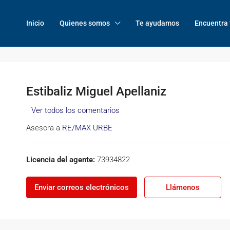
Inicio
Quienes somos
Te ayudamos
Encuentra 
Estibaliz Miguel Apellaniz
Ver todos los comentarios
Asesora a
RE/MAX URBE
Licencia del agente:
73934822
Enviar correos electrónicos
Llámenos