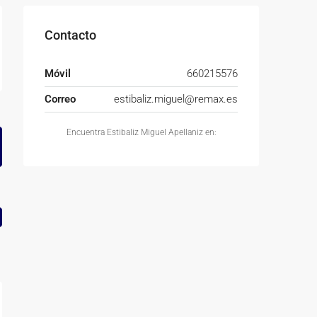
Contacto
Móvil
660215576
Correo
estibaliz.miguel@remax.es
Encuentra Estibaliz Miguel Apellaniz en: