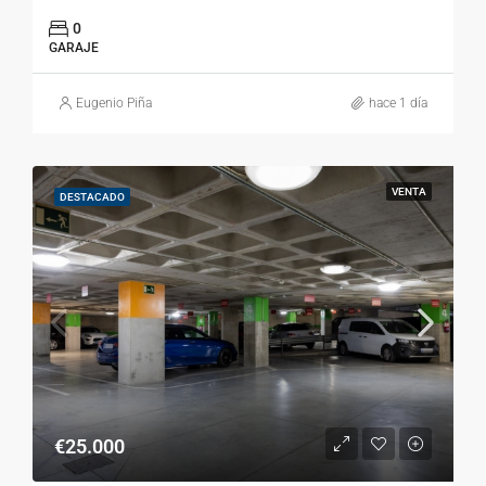
0
GARAJE
Eugenio Piña
hace 1 día
VENTA
DESTACADO
€25.000