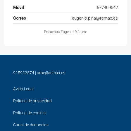
Móvil
677409542
Correo
eugenio.pina@remax.es
Encuentra Eugenio Piña en:
915912574
|
urbe@remax.es
Aviso Legal
Política de privacidad
Política de cookies
Canal de denuncias