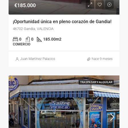
€185.000
¡Oportunidad única en pleno corazón de Gandia!
46702 Gandia, VALENCIA
0
0
185.00
m2
COMERCIO
Juan Martínez Palacios
hace 9 meses
TRASPASAR Y ALQUILAR