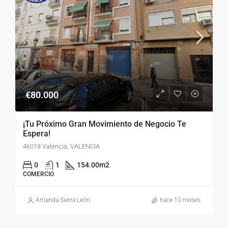
€80.000
¡Tu Próximo Gran Movimiento de Negocio Te
Espera!
46018 Valencia, VALENCIA
0
1
154.00
m2
COMERCIO
Amanda Sierra León
hace 10 meses