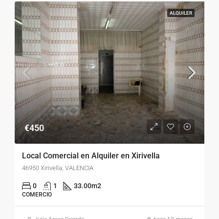
ALQUILER
€450
Local Comercial en Alquiler en Xirivella
46950 Xirivella, VALENCIA
0
1
33.00
m2
COMERCIO