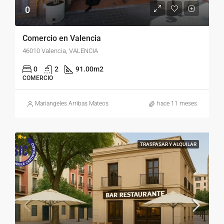
0
Comercio en Valencia
46010 Valencia, VALENCIA
0
2
91.00
m2
COMERCIO
Mariangeles Arribas Mateos
hace 11 meses
TRASPASAR Y ALQUILAR