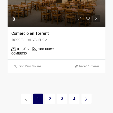
0
Comercio en Torrent
46900 Torrent, VALENCIA
0
2
165.00
m2
COMERCIO
Paco París Solana
hace 11 meses
1
2
3
4