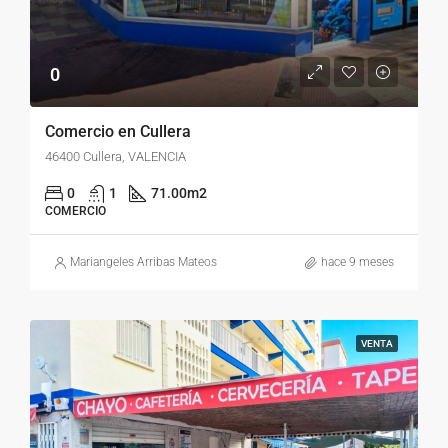
0
Comercio en Cullera
46400 Cullera, VALENCIA
0
1
71.00
m2
COMERCIO
Mariangeles Arribas Mateos
hace 9 meses
VENTA