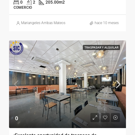
0
2
205.00
m2
COMERCIO
Mariangeles Arribas Mateos
hace 10 meses
TRASPASAR Y ALQUILAR
0