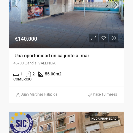
€140.000
¡Una oportunidad única junto al mar!
46730 Gandia, VALENCIA
1
2
55.00
m2
COMERCIO
Juan Martínez Palacios
hace 10 meses
NUDA PROPIEDAD