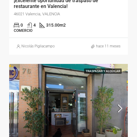
¡Excelente oportunidad de traspaso de
restaurante en Valencia!
46021 Valencia, VALENCIA
0
4
315.00
m2
COMERCIO
Nicolás Pigliacampo
hace 11 meses
TRASPASAR Y ALQUILAR